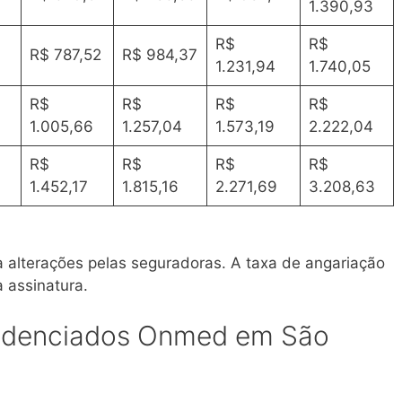
1.390,93
R$
R$
R$ 787,52
R$ 984,37
1.231,94
1.740,05
R$
R$
R$
R$
1.005,66
1.257,04
1.573,19
2.222,04
R$
R$
R$
R$
1.452,17
1.815,16
2.271,69
3.208,63
 a alterações pelas seguradoras
. A taxa de angariação
a assinatura
.
redenciados Onmed em São