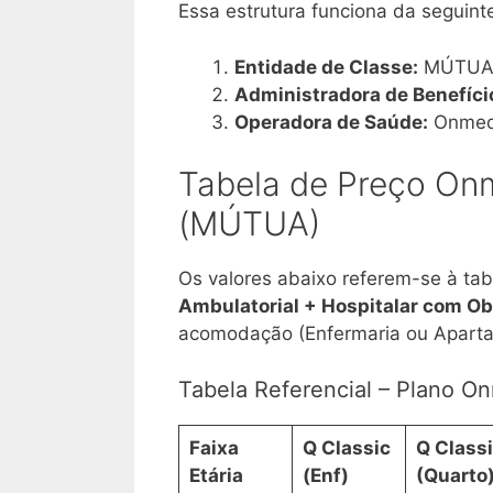
Essa estrutura funciona da seguint
Entidade de Classe:
MÚTUA (
Administradora de Benefíci
Operadora de Saúde:
Onmed (
Tabela de Preço Onm
(MÚTUA)
Os valores abaixo referem-se à ta
Ambulatorial + Hospitalar com Ob
acomodação (Enfermaria ou Apartam
Tabela Referencial – Plano 
Faixa
Q Classic
Q Class
Etária
(Enf)
(Quarto