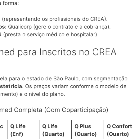
e forma:
representando os profissionais do CREA).
os:
Qualicorp (gere o contrato e a cobrança).
presta o serviço médico e hospitalar).
ed para Inscritos no CREA
bela para o estado de São Paulo, com segmentação
stetrícia
. Os preços variam conforme o modelo de
ento) e o nível do plano
.
Onmed Completa (Com Coparticipação)
ic
Q Life
Q Life
Q Plus
Q Confort
)
(Enf)
(Quarto)
(Quarto)
(Quarto)