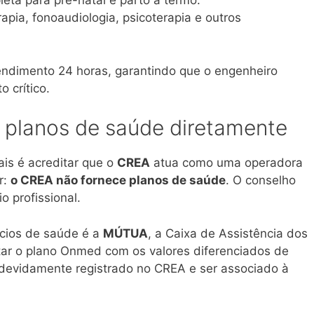
ta para pré-natal e parto a termo.
apia, fonoaudiologia, psicoterapia e outros
ndimento 24 horas, garantindo que o engenheiro
 crítico
.
 planos de saúde diretamente
is é acreditar que o
CREA
atua como uma operadora
r:
o CREA não fornece planos de saúde
. O conselho
o profissional.
ícios de saúde é a
MÚTUA
, a Caixa de Assistência dos
atar o plano Onmed com os valores diferenciados de
r devidamente registrado no CREA e ser associado à