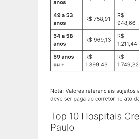
anos
49 a 53
R$
R$ 758,91
anos
948,66
54 a 58
R$
R$ 969,13
anos
1.211,44
59 anos
R$
R$
ou +
1.399,43
1.749,32
Nota: Valores referenciais sujeitos
deve ser paga ao corretor no ato d
Top 10 Hospitais C
Paulo