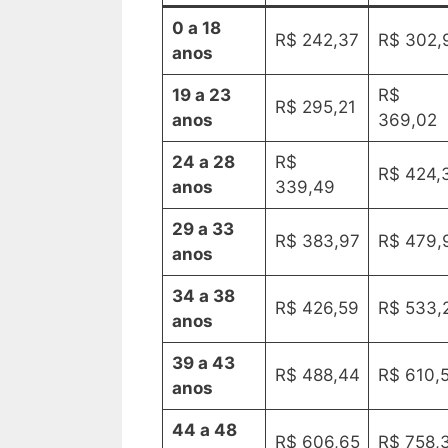
0 a 18
R$ 242,37
R$ 302,
anos
19 a 23
R$
R$ 295,21
anos
369,02
24 a 28
R$
R$ 424,
anos
339,49
29 a 33
R$ 383,97
R$ 479,
anos
34 a 38
R$ 426,59
R$ 533,
anos
39 a 43
R$ 488,44
R$ 610,
anos
44 a 48
R$ 606,65
R$ 758,