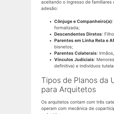
aceitando o ingresso de familiare
adesão
:
Cônjuge e Companheiro(a)
formalizada;
Descendentes Diretos
: Filh
Parentes em Linha Reta e A
bisnetos;
Parentes Colaterais
: Irmãos
Vínculos Judiciais
: Menores
definitiva) e indivíduos tutel
Tipos de Planos da U
para Arquitetos
Os arquitetos contam com três cat
operam com mecânica de coparticip